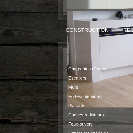
CONSTRUCTION
TE
Sols
Charpentes gîtages
Escaliers
Murs
Portes-intérieures
Placards
Caches radiateurs
Feux-ouvert