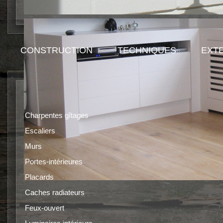
CONSTRUCTION
TECHNIQUES
EXT
Luminaires extérieures.
Charpentes gîtages
Escaliers
Murs
Portes-intérieures
Placards
Caches radiateurs
Feux-ouvert