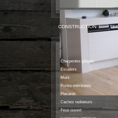
CONSTRUCTION
TE
Bard
Charpentes gîtages
Escaliers
Murs
Portes-intérieures
Placards
Caches radiateurs
Feux-ouvert