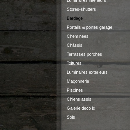
Luminaires intérieurs
Stores-shutters
Bardage
Portails & portes garage
Cheminées
Châssis
Terrasses porches
Toitures
Luminaires extérieurs
Maçonnerie
Piscines
Chiens assis
Galerie deco id
Sols