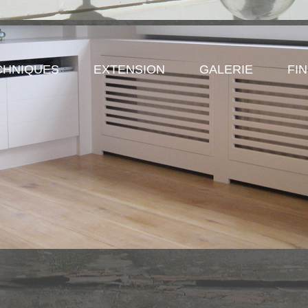
CHNIQUES
EXTENSION
GALERIE
FIN
age.