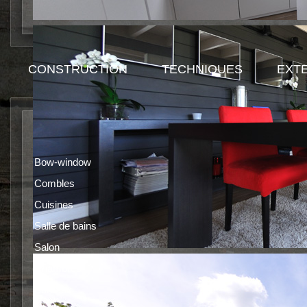
CONSTRUCTION
TECHNIQUES
EXT
Ferronnerie
Bow-window
Combles
Cuisines
Salle de bains
Salon
Chambres
Bureaux